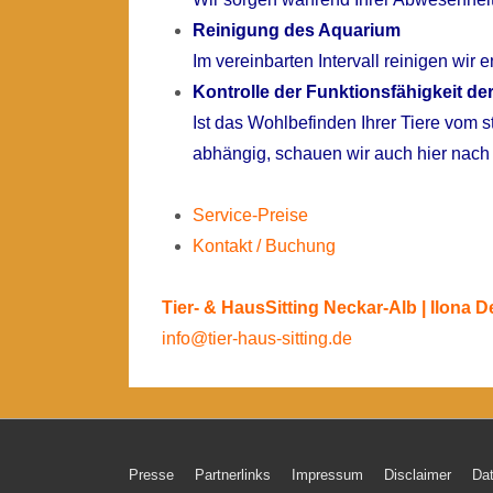
Reinigung des Aquarium
Im vereinbarten Intervall reinigen wir
Kontrolle der Funktionsfähigkeit de
Ist das Wohlbefinden Ihrer Tiere vom 
abhängig, schauen wir auch hier nac
Service-Preise
Kontakt / Buchung
Tier- & HausSitting Neckar-Alb | Ilona 
info@tier-haus-sitting.de
Footer-
Presse
Partnerlinks
Impressum
Disclaimer
Da