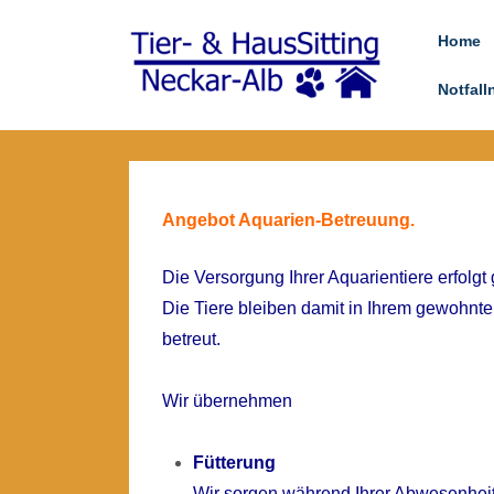
↓
Main
Home
Zum
Navigatio
Inhalt
Notfal
Angebot Aquarien-Betreuung.
Die Versorgung Ihrer Aquarientiere erfolgt
Die Tiere bleiben damit in Ihrem gewohnt
betreut.
Wir übernehmen
Fütterung
Wir sorgen während Ihrer Abwesenheit