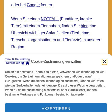
oder bei
Google
freuen.
Wenn Sie einen
NOTFALL
(Fundtiere, kranke
Tiere) mit einem Tier haben, finden Sie
hier
eine
Übersicht wichtiger Anlaufstellen (Tierheime,
Tierschutzorganisationen und Tierärzte) in unserer
Region.
Tier- & HausSitting Neckar-Alb | Ilona Deischle
Cookie-Zustimmung verwalten
| Rufbereitschaft 0172-7270424
Um dir ein optimales Erlebnis zu bieten, verwenden wir Technologien wie
info@tier-haus-sitting.de
Cookies, um Geräteinformationen zu speichern und/oder darauf
zuzugreifen. Wenn du diesen Technologien zustimmst, können wir Daten
wie das Surfverhalten oder eindeutige IDs auf dieser Website verarbeiten.
Wenn du deine Zustimmung nicht erteilst oder zurückziehst, können
bestimmte Merkmale und Funktionen beeinträchtigt werden.
Footer-
Presse
Partnerlinks
Impressum
Disclaimer
Datenschutz
AKZEPTIEREN