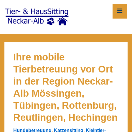
↓
ME
Zum
Inhalt
Main
Navigation
Ihre mobile
Tierbetreuung vor Ort
in der Region Neckar-
Alb Mössingen,
Tübingen, Rottenburg,
Reutlingen, Hechingen
Hundebetreuung
,
Katzensitting
,
Kleintier-